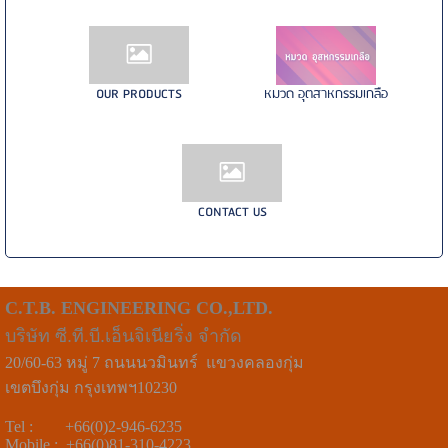
OUR PRODUCTS
หมวด อุตสาหกรรมเกลือ
CONTACT US
C.T.B. ENGINEERING CO.,LTD.
บริษัท ซี.ที.บี.เอ็นจิเนียริ่ง จำกัด
20/60-63 หมู่ 7 ถนนนวมินทร์ แขวงคลองกุ่ม
เขตบึงกุ่ม กรุงเทพฯ10230
Tel : +66(0)2-946-6235
Mobile : +66(0)81-310-4223