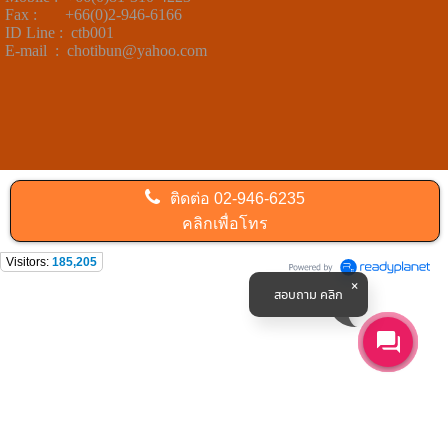
Fax : +66(0)2-946-6166
ID Line : ctb001
E-mail : chotibun@yahoo.com
ติดต่อ
02-946-6235
คลิกเพื่อโทร
Visitors:
185,205
สอบถาม คลิก