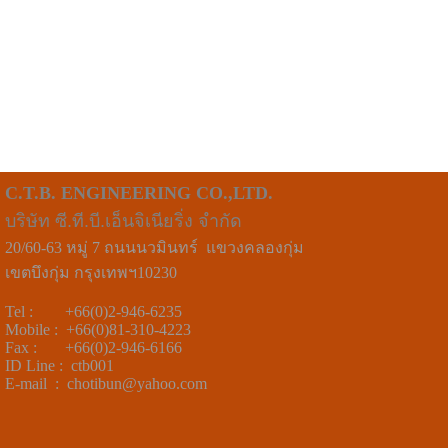
C.T.B. ENGINEERING CO.,LTD.
บริษัท ซี.ที.บี.เอ็นจิเนียริ่ง จำกัด
20/60-63 หมู่ 7 ถนนนวมินทร์ แขวงคลองกุ่ม
เขตบึงกุ่ม กรุงเทพฯ10230
Tel : +66(0)2-946-6235
Mobile : +66(0)81-310-4223
Fax : +66(0)2-946-6166
ID Line : ctb001
E-mail : chotibun@yahoo.com